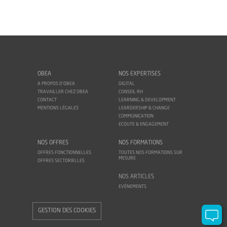
OBEA
NOS EXPERTISES
A PROPOS D'OBEA
DIGITAL
TRAVAILLER CHEZ OBEA
CONSEIL RH
CONTACT
LEARNING & DEVELOPMENT
MENTIONS LÉGALES
LEARDERSHIP & CHANGE
COMMUNICATION
ECOUTE & ENGAGEMENT
NOS OFFRES
NOS FORMATIONS
OFFRES FONCTIONNELLES
TOUTES NOS FORMATIONS SUR
MESURE
OFFRES SECTORIELLES
NOS ARTICLES
EVÉNEMENTS
GESTION DES COOKIES