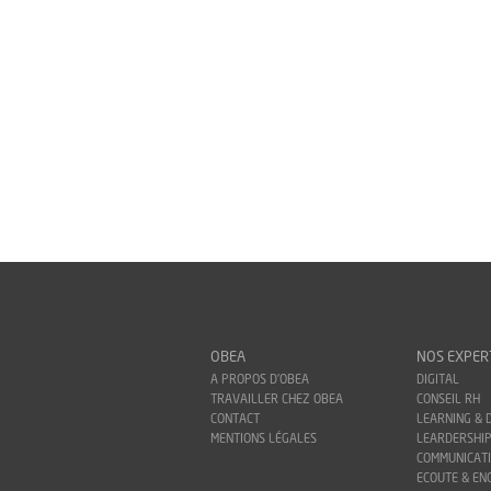
OBEA
NOS EXPER
A PROPOS D'OBEA
DIGITAL
TRAVAILLER CHEZ OBEA
CONSEIL RH
CONTACT
LEARNING & 
MENTIONS LÉGALES
LEARDERSHIP
COMMUNICAT
ECOUTE & E