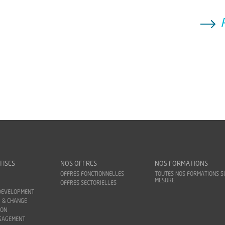
TISES
NOS OFFRES
NOS FORMATIONS
OFFRES FONCTIONNELLES
TOUTES NOS FORMATIONS S
MESURE
OFFRES SECTORIELLES
DEVELOPMENT
 & CHANGE
ION
NGAGEMENT