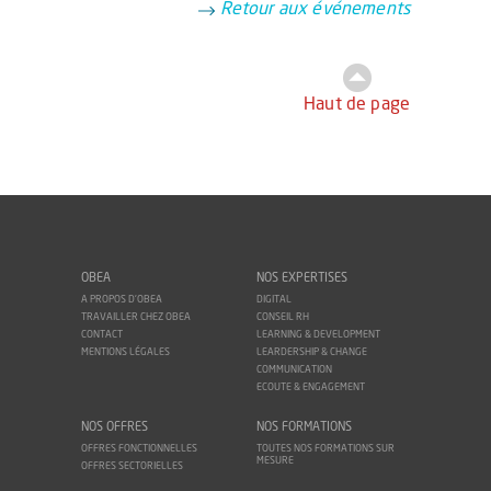
Retour aux événements
Haut de page
OBEA
NOS EXPERTISES
A PROPOS D'OBEA
DIGITAL
TRAVAILLER CHEZ OBEA
CONSEIL RH
CONTACT
LEARNING & DEVELOPMENT
MENTIONS LÉGALES
LEARDERSHIP & CHANGE
COMMUNICATION
ECOUTE & ENGAGEMENT
NOS OFFRES
NOS FORMATIONS
OFFRES FONCTIONNELLES
TOUTES NOS FORMATIONS SUR
MESURE
OFFRES SECTORIELLES