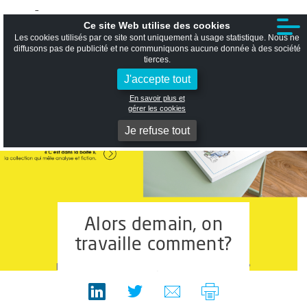
T
Ouvrir la recherche
Ce site Web utilise des cookies
Les cookies utilisés par ce site sont uniquement à usage statistique. Nous ne
diffusons pas de publicité et ne communiquons aucune donnée à des société
tierces.
J'accepte tout
En savoir plus et
gérer les cookies
Je refuse tout
Alors demain, on
travaille comment?
Accueil
>
Nos articles
>
Conseil ressources
humaines
>
Alors demain, on travaille comment?