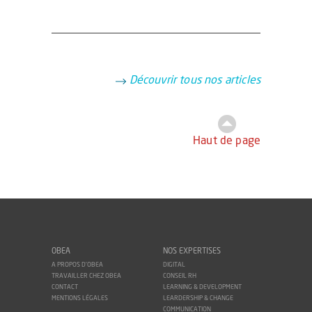
Découvrir tous nos articles
Haut de page
OBEA
NOS EXPERTISES
A PROPOS D'OBEA
DIGITAL
TRAVAILLER CHEZ OBEA
CONSEIL RH
CONTACT
LEARNING & DEVELOPMENT
MENTIONS LÉGALES
LEARDERSHIP & CHANGE
COMMUNICATION