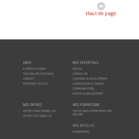
Haut de page
OBEA
NOS EXPERTISES
A PROPOS D'OBEA
DIGITAL
TRAVAILLER CHEZ OBEA
CONSEIL RH
CONTACT
LEARNING & DEVELOPMENT
MENTIONS LÉGALES
LEARDERSHIP & CHANGE
COMMUNICATION
ECOUTE & ENGAGEMENT
NOS OFFRES
NOS FORMATIONS
OFFRES FONCTIONNELLES
TOUTES NOS FORMATIONS SUR
MESURE
OFFRES SECTORIELLES
NOS ARTICLES
EVÉNEMENTS