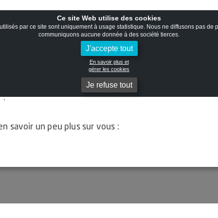
Ouvrir la recherche
Ce site Web utilise des cookies
tilisés par ce site sont uniquement à usage statistique. Nous ne diffusons pas de p
communiquons aucune donnée à des société tierces.
J'accepte tout
chargement de docu
En savoir plus et
gérer les cookies
Je refuse tout
Accueil
>
Téléchargement de documents
 publications !
 savoir un peu plus sur vous :